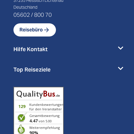
37235 Hessisch Lichtenau
Deutschland
05602 / 800 70
Reisebüro
Hilfe Kontakt
Top Reiseziele
Kundenbewertungen
129
für den Veranstalter
Gesamtbewertung
4.47
von 5.00
Weiterempfehlung
90%