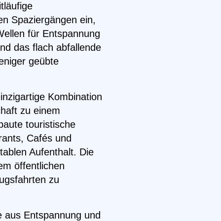
tläufige
en Spaziergängen ein,
ellen für Entspannung
nd das flach abfallende
eniger geübte
einzigartige Kombination
haft zu einem
aute touristische
urants, Cafés und
ablen Aufenthalt. Die
m öffentlichen
lugsfahrten zu
e aus Entspannung und