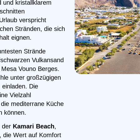
 und kristallklarem
schnitten
Urlaub verspricht
chen Stränden, die sich
halt eignen.
nntesten Strände
iefschwarzen Vulkansand
s Mesa Vouno Berges.
ühle unter großzügigen
einladen. Die
ne Vielzahl
e die mediterrane Küche
n können.
h der
Kamari Beach
,
, die Wert auf Komfort