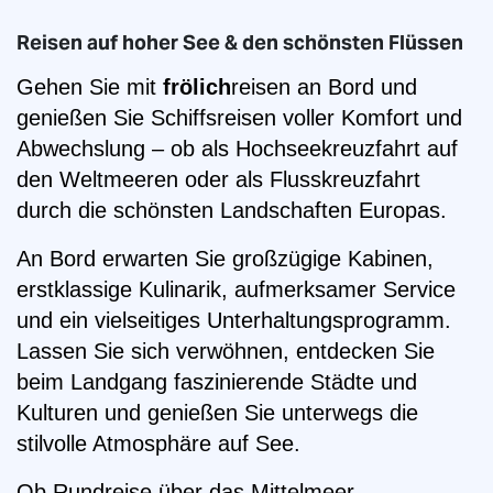
Deutschland
5 Reisende
Reisen auf hoher See & den schönsten Flüssen
Estland
Gehen Sie mit
6 Reisende
frölich
reisen an Bord und
genießen Sie Schiffsreisen voller Komfort und
Finnland
Abwechslung – ob als Hochseekreuzfahrt auf
7 Reisende
Frankreich
den Weltmeeren oder als Flusskreuzfahrt
durch die schönsten Landschaften Europas.
8 Reisende
Griechenland
An Bord erwarten Sie großzügige Kabinen,
erstklassige Kulinarik, aufmerksamer Service
Großbritannien
9 Reisende
und ein vielseitiges Unterhaltungsprogramm.
Irland
Lassen Sie sich verwöhnen, entdecken Sie
10+ Reisende
beim Landgang faszinierende Städte und
Italien
Kulturen und genießen Sie unterwegs die
stilvolle Atmosphäre auf See.
Kroatien
Ob Rundreise über das Mittelmeer,