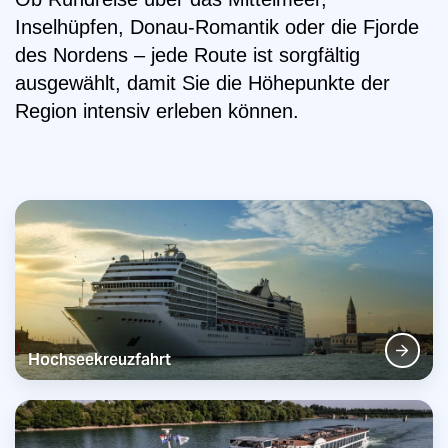
Lettland
Inselhüpfen, Donau-Romantik oder die Fjorde
des Nordens – jede Route ist sorgfältig
Litauen
ausgewählt, damit Sie die Höhepunkte der
Region intensiv erleben können.
Niederlande
Norwegen
Österreich
Polen
Schottland
Hochseekreuzfahrt
Schweden
Schweiz