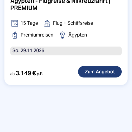
Ägypten - Flugreise & Nilkreuzfahrt |
PREMIUM
15 Tage
Flug + Schiffsreise
Premiumreisen
Ägypten
So. 29.11.2026
3.149 €
ab
p.P.