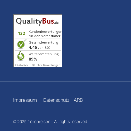
Kundenbewertungen
132
für den Veranstalter
Gesamtbewertung
4.46
von 5.00
Weiterempfehlung
89%
09.08.2026
ⓘ Echte Bewertungen
Impressum
Datenschutz
ARB
© 2025 frölichreisen – All rights reserved