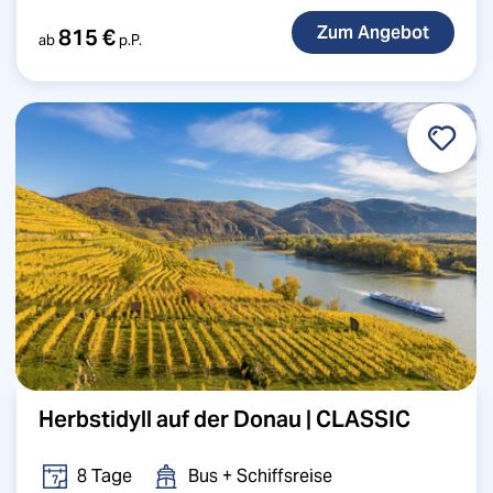
815 €
ab
p.P.
Herbstidyll auf der Donau | CLASSIC
8 Tage
Bus + Schiffsreise