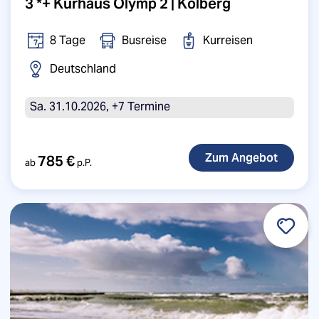
3 *+ Kurhaus Olymp 2 | Kolberg
8 Tage
Busreise
Kurreisen
Deutschland
Sa. 31.10.2026, +7 Termine
785 €
ab
p.P.