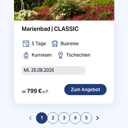
Marienbad | CLASSIC
5 Tage
Busreise
Kurreisen
Tschechien
Mi. 26.08.2026
799 €
ab
p.P.
1
2
3
4
5