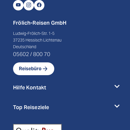
Skandinavien
Städtereisen
(0)
Frölich-Reisen GmbH
Tschechien
Urlaubsreisen
(0)
Ludwig-Frölich-Str. 1-5
Weihnachten / Silvester
Fernreisen
(0)
37235 Hessisch Lichtenau
Deutschland
Wellness
(0)
Afrika
05602 / 800 70
Amerika
Reisebüro
Preisspanne
Asien
Hilfe Kontakt
Top Reiseziele
40
7000
-
€
€