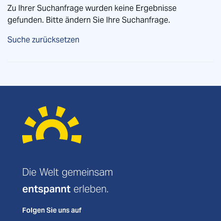
Zu Ihrer Suchanfrage wurden keine Ergebnisse
Lettland
gefunden. Bitte ändern Sie Ihre Suchanfrage.
Litauen
Reisethemen
Suche zurücksetzen
Niederlande
Adventsreisen
(0)
Norwegen
Genussreise
(0)
Österreich
Kultur / Events
(0)
Polen
Natur
(0)
Schottland
Radreisen
(0)
Die Welt gemeinsam
Schweden
entspannt
erleben.
Rundreisen
(0)
Schweiz
Folgen Sie uns auf
Ski-Urlaub
(0)