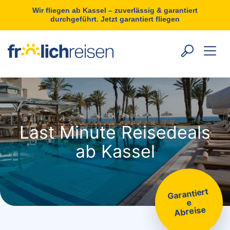
Wir fliegen ab Kassel – zuverlässig & garantiert
durchgeführt. Jetzt garantiert fliegen
Last Minute Reisedeals
ab Kassel
Garantiert
e
Abreise